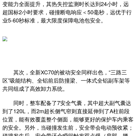
变能力全面提升，其热失控监测时长达到24小时，远
超国标2小时要求，碰撞断电响应＜50毫秒，远优于行
业5-60秒标准，最大限度保障电池包安全。
其次，全新XC70的被动安全同样出色，“三路三
区”吸能结构、全铝前后防撞梁、一体式全铝副车架等
共同组成了高效卸力系统。
同时，整车配备了7安全气囊，其中超大副气囊达
到了120L，而2m超长侧气帘则直接延伸到了A柱前段
位置，能有效覆盖整个侧面，能够更好的保护车内乘客
的安全。另外，当碰撞发生前，安全带会电动预收紧；
碰撞发生后，安全带还会瞬间触发双点爆（肩部、腰