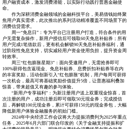
用户融资成本，激发消费潜能，以实际行动践行普惠金融使
命。
作为深耕消费金融领域的金融科技平台，美易借钱始终聚
焦用户真实需求，此次推出的系列活动精准覆盖不同场景下的
消费信贷需求。
周一“免息日”：专为平台已注册用户打造，符合条件的用
户无需复杂操作，新用户授信后可领取60天免息补贴券；所有
用户完成1笔借款后，更有机会解锁90天免息补贴券福利，通
过阶段性免息支持，切实减轻用户资金使用负担，提升资金周
转效率。
周三“红包膨胀星期3”：面向受邀用户，无需抢券即可
100%获得包含返现金、免息补贴券、息费折扣补贴券等在内
的丰富奖励，活动创新引入“红包膨胀”机制，用户每周可获得
一次机会，最高可将基础奖励价值提升5倍，让普惠福利叠加
惊喜，带来超值又有趣的参与体验。
“新用户专享福利”：为新注册用户送上双重现金惊喜，首
次注册的用户，成功注册后即可领取50元现金券；完成授信
后，再解锁100元现金券，累计可获得150元的现金券包，大幅
降低新用户体验金融服务的初始门槛。
2024年中央经济工作会议将大力提振消费列为2025年重点
任务，2025年6月六部门联合印发的《关于金融支持提振和扩