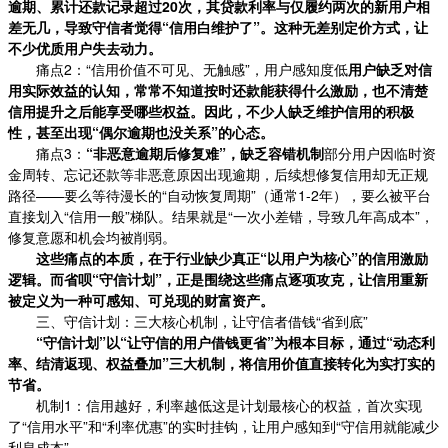
逾期、累计还款记录超过20次，其贷款利率与仅履约两次的新用户相
差无几，导致守信者觉得“信用白维护了”。这种无差别定价方式，让
不少优质用户失去动力。
痛点2：“信用价值不可见、无触感”，用户感知度低
用户缺乏对信
用实际效益的认知，常常不知道按时还款能获得什么激励，也不清楚
信用提升之后能享受哪些权益。
因此，不少人缺乏维护信用的积极
性，甚至出现“偶尔逾期也没关系”的心态。
痛点3：
“非恶意逾期后修复难”，缺乏容错机制
部分用户因临时资
金周转、忘记还款等非恶意原因出现逾期，后续想修复信用却无正规
路径——要么等待漫长的“自动恢复周期”（通常1-2年），要么被平台
直接划入“信用一般”梯队。结果就是“一次小差错，导致几年高成本”，
修复意愿和机会均被削弱。
这些痛点的本质，在于行业缺少真正“以用户为核心”的信用激励
逻辑。而省呗“守信计划”，正是围绕这些痛点逐项攻克，
让信用重新
被定义为一种可感知、可兑现的财富资产。
三、守信计划：三大核心机制，让守信者借钱“省到底”
“守信计划”以“让守信的用户借钱更省”为根本目标，通过“动态利
率、结清返现、权益叠加”三大机制，将信用价值直接转化为实打实的
节省。
机制1：信用越好，利率越低这是计划最核心的权益，首次实现
了“信用水平”和“利率优惠”的实时挂钩，让用户感知到“守信用就能减少
利息成本”。