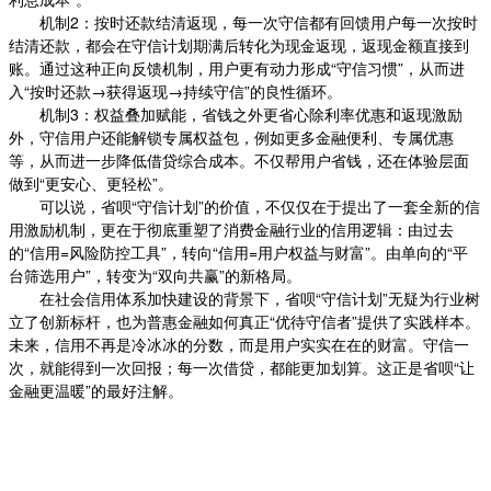
机制2：按时还款结清返现，每一次守信都有回馈用户每一次按时
结清还款，都会在守信计划期满后转化为现金返现，返现金额直接到
账。通过这种正向反馈机制，用户更有动力形成“守信习惯”，从而进
入“按时还款→获得返现→持续守信”的良性循环。
机制3：权益叠加赋能，省钱之外更省心除利率优惠和返现激励
外，守信用户还能解锁专属权益包，例如更多金融便利、专属优惠
等，从而进一步降低借贷综合成本。不仅帮用户省钱，还在体验层面
做到“更安心、更轻松”。
可以说，省呗“守信计划”的价值，不仅仅在于提出了一套全新的信
用激励机制，更在于彻底重塑了消费金融行业的信用逻辑：由过去
的“信用=风险防控工具”，转向“信用=用户权益与财富”。由单向的“平
台筛选用户”，转变为“双向共赢”的新格局。
在社会信用体系加快建设的背景下，省呗“守信计划”无疑为行业树
立了创新标杆，也为普惠金融如何真正“优待守信者”提供了实践样本。
未来，信用不再是冷冰冰的分数，而是用户实实在在的财富。守信一
次，就能得到一次回报；每一次借贷，都能更加划算。这正是省呗“让
金融更温暖”的最好注解。