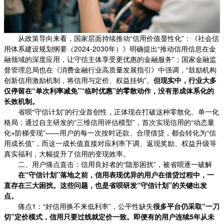
从政策导向来看，国家层面持续推动“信用价值显性化”：《社会信
用体系建设规划纲要（2024-2030年）》明确提出“推动信用信息在金
融领域的深度应用，让守信主体享受更优惠的金融服务”；国家金融监
督管理总局也在《消费金融行业高质量发展指引》中强调，“鼓励机构
创新信用激励机制，将信用与定价、权益挂钩”。
但现实中，行业大多
仅停留在“单次利率减免”“临时优惠”的零散动作，没有形成体系化的
长效机制。
省呗“守信计划”的行业首创性，正体现在打破这种零散化、单一化
格局：通过自主研发的“三维信用评估模型”，首次实现信用的“动态量
化+阶梯变现”——用户的每一次按时还款、合理借贷，都会转化为“信
用成长值”，而这一成长值直接对应利率下调、返现奖励、权益升级等
真实福利，大幅提升了信用的变现效率。
二、用户痛点直击：信用良好者的“隐形困扰”，被省呗逐一破解
在“守信计划”落地之前，信用表现优异的用户在借贷过程中，一
直存在三大困扰。这些问题，也是省呗研发“守信计划”的关键出发
点。
痛点1：“好信用换不来低利率”，公平性缺失
很多平台仍采取“一刀
切”定价模式，信用只要过线就定价一致。即便有的用户连续5年从未