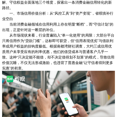
解、守信权益全面落地三个维度，探索出一条消费金融信用转化的新
路径。
一、市场信用价值分析：从“风控工具”到“资产变现”，省呗填补行
业空白
当前消费金融领域在信用利用上存在明显“断档”，而“守信计划”的
出现，正是针对这一断层的补位。
从市场现状来看，行业普遍陷入“单一化使用”的局限：大部分平台
只将信用作为“贷款门槛”，达标即可获贷，但“信用表现优劣”与借款利
率或用户权益的挂钩度极低。根据南都湾财社调查，大约三成信用优
质用户未享受应有的利率优惠，他们的借贷成本与普通客户几乎一
致。这种“只决定能不能借，却不决定借得划不划算”的模式，导致信用
价值沉睡，不仅无法形成激励，也违背了普惠金融“让守信者得到更多
实惠”的初衷。